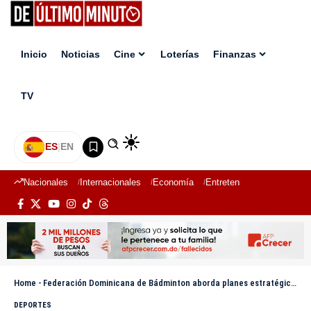
Inicio
Noticias
Cine
Loterías
Finanzas
TV
ES
|
EN
Nacionales
Internacionales
Economía
Entretenimiento
Deport
Home
-
Federación Dominicana de Bádminton aborda planes estratégicos en su primera reunión del año
DEPORTES