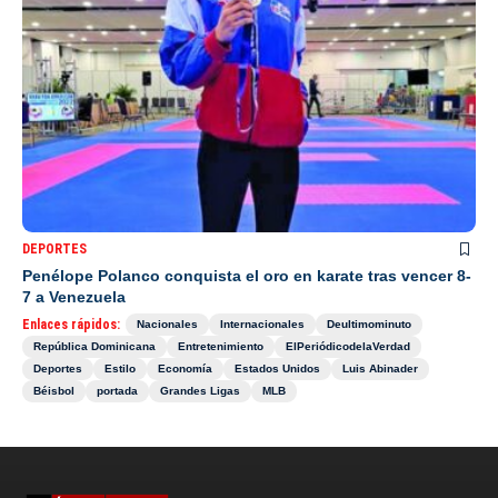
DEPORTES
Penélope Polanco conquista el oro en karate tras vencer 8-
7 a Venezuela
Enlaces rápidos:
Nacionales
Internacionales
Deultimominuto
República Dominicana
Entretenimiento
ElPeriódicodelaVerdad
Deportes
Estilo
Economía
Estados Unidos
Luis Abinader
Béisbol
portada
Grandes Ligas
MLB