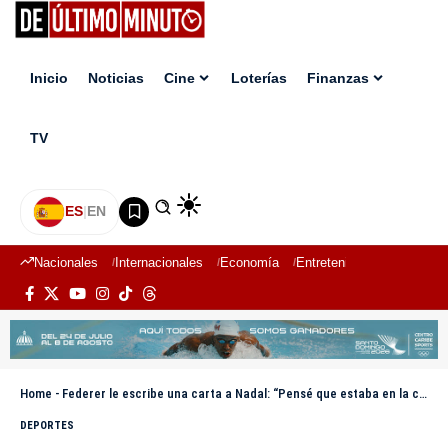
Inicio
Noticias
Cine
Loterías
Finanzas
TV
ES
|
EN
Nacionales
Internacionales
Economía
Entretenimiento
Deport
Home
-
Federer le escribe una carta a Nadal: “Pensé que estaba en la cima del mundo hasta que llegaste”
DEPORTES