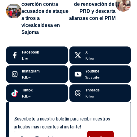
coerción contra
de renovación del
acusados de ataque
PRD y descarta
a tiros a
alianzas con el PRM
vicealcaldesa en
Sajoma
Facebook
X
Like
Follow
Instagram
Youtube
Follow
Subscribe
Tiktok
Threads
Follow
Follow
¡Suscríbete a nuestro boletín para recibir nuestros
artículos más recientes al instante!