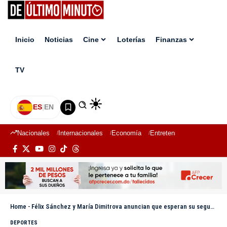
Inicio
Noticias
Cine
Loterías
Finanzas
TV
ES
|
EN
Nacionales
Internacionales
Economía
Entretenimiento
Deport
Home
-
Félix Sánchez y María Dimitrova anuncian que esperan su segundo hijo
DEPORTES