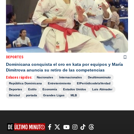
DEPORTES
Dominicana conquista el oro en kata por equipos y María
Dimitrova anuncia su retiro de las competencias
Enlaces rápidos:
Nacionales
Internacionales
Deultimominuto
República Dominicana
Entretenimiento
ElPeriódicodelaVerdad
Deportes
Estilo
Economía
Estados Unidos
Luis Abinader
Béisbol
portada
Grandes Ligas
MLB