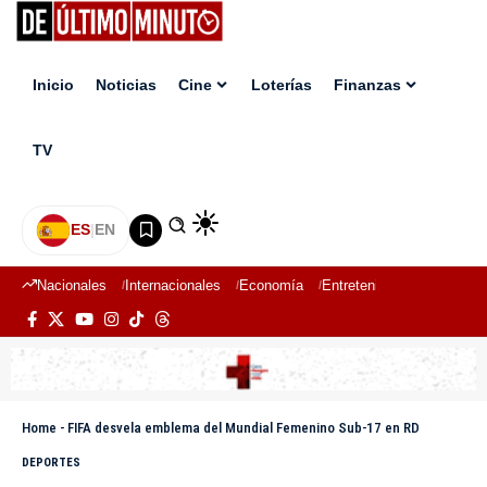
Inicio
Noticias
Cine
Loterías
Finanzas
TV
ES
|
EN
Nacionales
Internacionales
Economía
Entretenimiento
Deport
Home
-
FIFA desvela emblema del Mundial Femenino Sub-17 en RD
DEPORTES