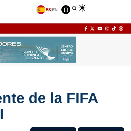
ES
|
EN
ente de la FIFA
l