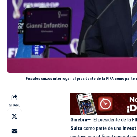
Fiscales suizos interrogan al presidente de la FIFA como parte 
SHARE
Ginebra—
El presidente de la
FI
Suiza
como parte de una
invest
sostuvo con el fiscal general c