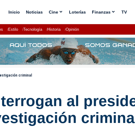
Inicio
Noticias
Cine
Loterías
Finanzas
TV
es
Estilo
Tecnología
Historia
Opinión
vestigación criminal
nterrogan al presid
estigación crimina