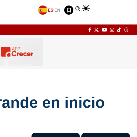
ES
|
EN
rande en inicio