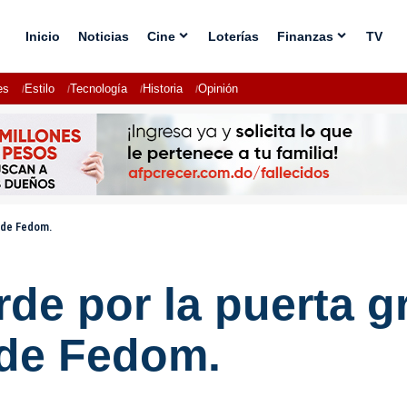
Inicio
Noticias
Cine
Loterías
Finanzas
TV
es
Estilo
Tecnología
Historia
Opinión
2 de Fedom.
de por la puerta g
 de Fedom.