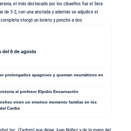
Peravia, el más destacado por los cibaeños fue el 3era
e de 3-2, con una anotada y además se adjudicó el
 completa otorgó un boleto y ponchó a dos.
 del 6 de agosto
por prolongados apagones y queman neumáticos en
 victoria al profesor Elpidio Encarnación
Sánchez viven un emotivo momento familiar en los
del Caribe
sbol Inc. (Fedom) que dirige Juan Núñez y de la mano del