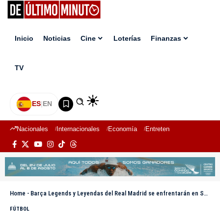
Inicio
Noticias
Cine
Loterías
Finanzas
TV
ES
|
EN
Nacionales
Internacionales
Economía
Entretenimiento
Deport
Home
-
Barça Legends y Leyendas del Real Madrid se enfrentarán en Santo Domingo
FÚTBOL