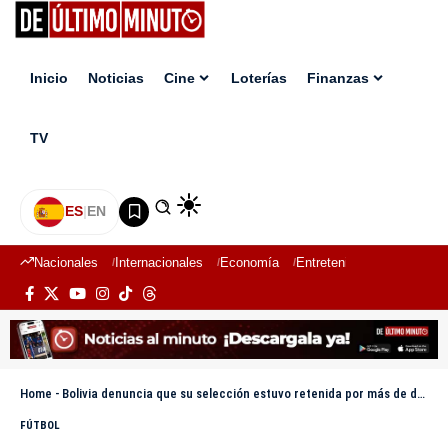
Inicio
Noticias
Cine
Loterías
Finanzas
TV
ES
|
EN
Nacionales
Internacionales
Economía
Entretenimiento
Deport
Home
-
Bolivia denuncia que su selección estuvo retenida por más de doce horas en Venezuela
FÚTBOL