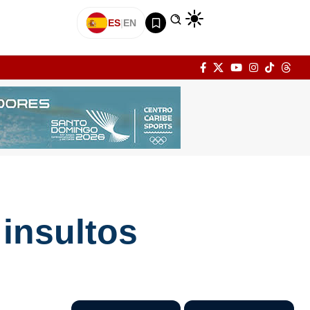
ES
|
EN
 insultos