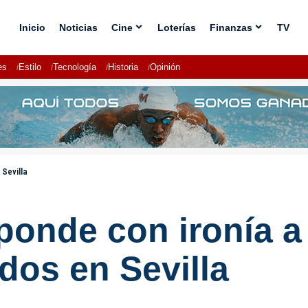
Inicio
Noticias
Cine
Loterías
Finanzas
TV
es
Estilo
Tecnología
Historia
Opinión
 Sevilla
sponde con ironía a
dos en Sevilla