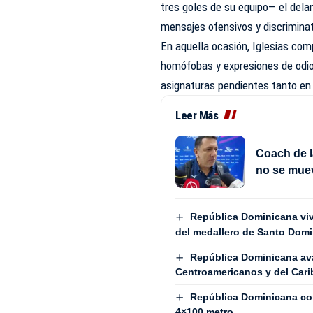
tres goles de su equipo— el del
mensajes ofensivos y discriminat
En aquella ocasión, Iglesias com
homófobas y expresiones de odio,
asignaturas pendientes tanto en 
Leer Más
Coach de l
no se mue
República Dominicana vive
del medallero de Santo Dom
República Dominicana avan
Centroamericanos y del Cari
República Dominicana con
4×100 metro