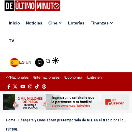
Inicio
Noticias
Cine
Loterías
Finanzas
TV
ES
|
EN
Nacionales
Internacionales
Economía
Entretenimiento
Deport
Home
-
Chargers y Lions abren pretemporada de NFL en el tradicional partido del Salón de la Fama
FÚTBOL