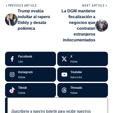
PREVIOUS ARTICLE
NEXT ARTICLE
Trump evalúa
La DGM mantiene
indultar al rapero
fiscalización a
Diddy y desata
negocios que
polémica
contratan
extranjeros
indocumentados
Facebook
X
Like
Follow
Instagram
Youtube
Follow
Subscribe
Tiktok
Threads
Follow
Follow
¡Suscríbete a nuestro boletín para recibir nuestros