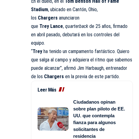
En el duelo, en el
Tom
Benson Hall of Fame
Stadium
, ubicado en Cantón, Ohio,
los
Chargers
anunciaron
que
Trey
Lance
,
quarterback
de 25 años, firmado
en abril pasado, debutará en los controles del
equipo.
“
Trey
ha tenido un campamento fantástico. Quiero
que salga al campo y adquiera el ritmo que sabemos
puede alcanzar”, afirmó Jim Harbaugh, entrenador
de los
Chargers
en la previa de este partido.
Leer Más
Ciudadanos opinan
sobre plan piloto de EE.
UU. que contempla
fianza para algunos
solicitantes de
residencia