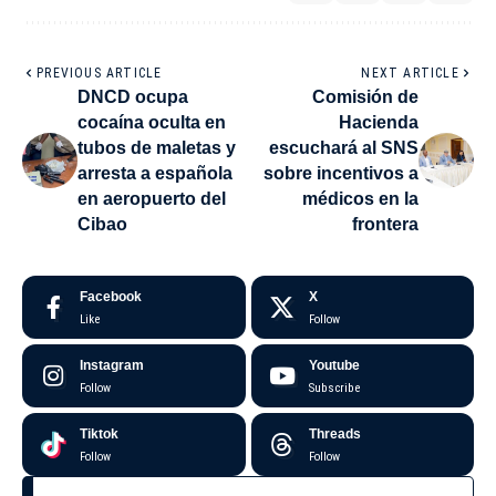
PREVIOUS ARTICLE
NEXT ARTICLE
DNCD ocupa
Comisión de
cocaína oculta en
Hacienda
tubos de maletas y
escuchará al SNS
arresta a española
sobre incentivos a
en aeropuerto del
médicos en la
Cibao
frontera
Facebook
X
Like
Follow
Instagram
Youtube
Follow
Subscribe
Tiktok
Threads
Follow
Follow