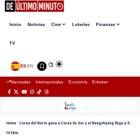
Inicio
Noticias
Cine
Loterías
Finanzas
TV
ES
|
EN
Nacionales
Internacionales
Economía
Entretenimiento
Deport
Home
-
Corea del Norte gana a Corea de Sur y el Naegohyang llega a final de la Champions femenina
FÚTBOL