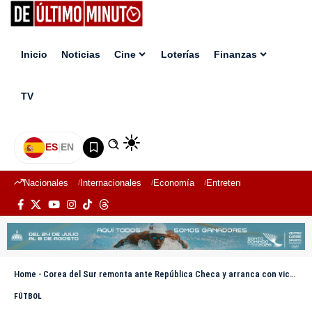
Inicio
Noticias
Cine
Loterías
Finanzas
TV
ES
|
EN
Nacionales
Internacionales
Economía
Entretenimiento
Deport
Home
-
Corea del Sur remonta ante República Checa y arranca con victoria en el Mundial 2026
FÚTBOL