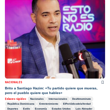
NACIONALES
Brito a Santiago Hazim: «Tu partido quiere que mueras,
pero el pueblo quiere que hables»
Enlaces rápidos:
Nacionales
Internacionales
Deultimominuto
República Dominicana
Entretenimiento
ElPeriódicodelaVerdad
Deportes
Estilo
Economía
Estados Unidos
Luis Abinader