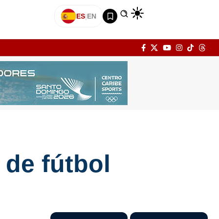
ES
|
EN
 de fútbol