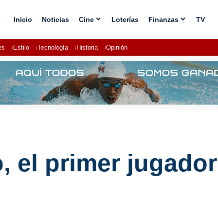
Inicio
Noticias
Cine
Loterías
Finanzas
TV
es
Estilo
Tecnología
Historia
Opinión
, el primer jugador