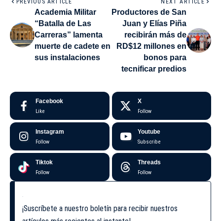
PREVIOUS ARTICLE
NEXT ARTICLE
Academia Militar
Productores de San
“Batalla de Las
Juan y Elías Piña
Carreras” lamenta
recibirán más de
muerte de cadete en
RD$12 millones en
sus instalaciones
bonos para
tecnificar predios
Facebook
X
Like
Follow
Instagram
Youtube
Follow
Subscribe
Tiktok
Threads
Follow
Follow
¡Suscríbete a nuestro boletín para recibir nuestros