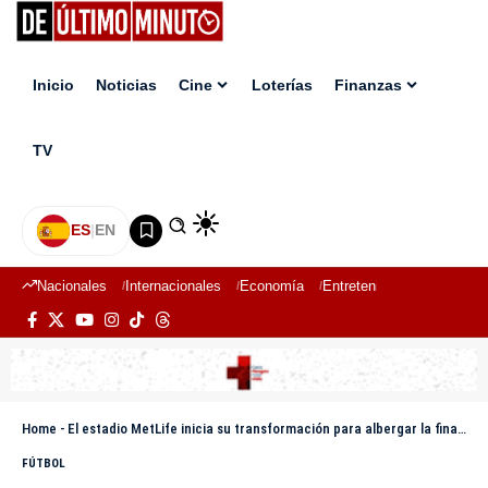
Inicio
Noticias
Cine
Loterías
Finanzas
TV
ES
|
EN
Nacionales
Internacionales
Economía
Entretenimiento
Deport
Home
-
El estadio MetLife inicia su transformación para albergar la final del Mundial 2026
FÚTBOL