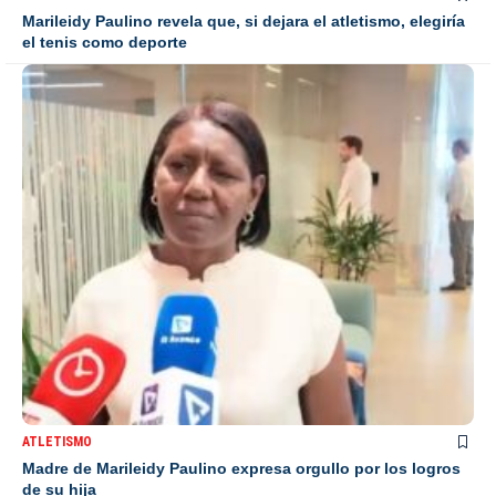
Marileidy Paulino revela que, si dejara el atletismo, elegiría
el tenis como deporte
ATLETISMO
Madre de Marileidy Paulino expresa orgullo por los logros
de su hija