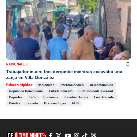
NACIONALES
Trabajador muere tras derrumbe mientras excavaba una
zanja en Villa González
Enlaces rápidos:
Nacionales
Internacionales
Deultimominuto
República Dominicana
Entretenimiento
ElPeriódicodelaVerdad
Deportes
Estilo
Economía
Estados Unidos
Luis Abinader
Béisbol
portada
Grandes Ligas
MLB