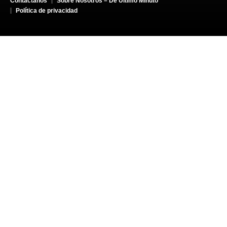
Contáctanos
Sobre Nosotros – De Último Minuto
Política de privacidad