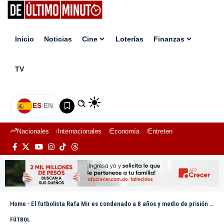
Inicio
Noticias
Cine
Loterías
Finanzas
TV
ES
|
EN
Nacionales
Internacionales
Economía
Entretenimiento
Deport
Home
-
El futbolista Rafa Mir es condenado a 8 años y medio de prisión por agresión sexual y lesiones
FÚTBOL