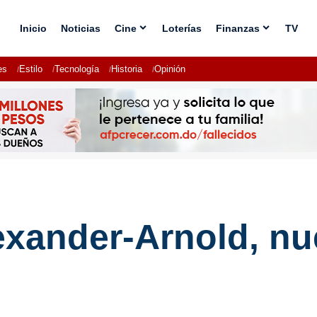
Inicio
Noticias
Cine
Loterías
Finanzas
TV
es
Estilo
Tecnología
Historia
Opinión
lexander-Arnold, n