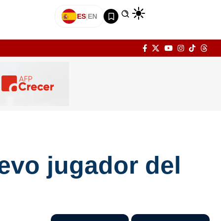
ES
|
EN
uevo jugador del