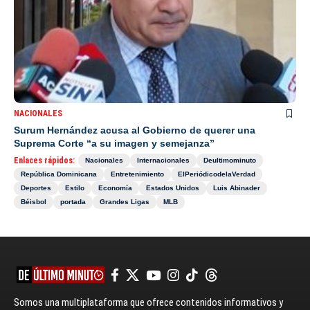
NACIONALES
Surum Hernández acusa al Gobierno de querer una
Suprema Corte “a su imagen y semejanza”
Enlaces rápidos:
Nacionales
Internacionales
Deultimominuto
República Dominicana
Entretenimiento
ElPeriódicodelaVerdad
Deportes
Estilo
Economía
Estados Unidos
Luis Abinader
Béisbol
portada
Grandes Ligas
MLB
Somos una multiplataforma que ofrece contenidos informativos y