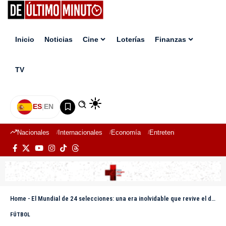
Inicio
Noticias
Cine
Loterías
Finanzas
TV
ES
|
EN
Nacionales
Internacionales
Economía
Entretenimiento
Deport
Home
-
El Mundial de 24 selecciones: una era inolvidable que revive el debate rumbo a 2026
FÚTBOL