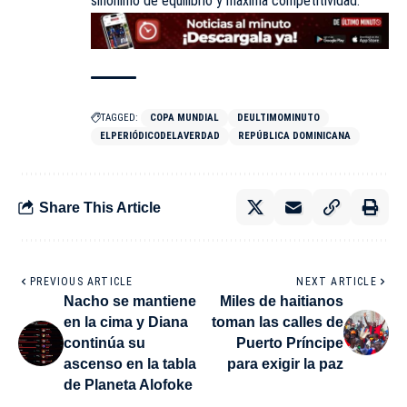
sinónimo de equilibrio y máxima competitividad.
TAGGED:
COPA MUNDIAL
DEULTIMOMINUTO
ELPERIÓDICODELAVERDAD
REPÚBLICA DOMINICANA
Share This Article
PREVIOUS ARTICLE
NEXT ARTICLE
Nacho se mantiene
Miles de haitianos
en la cima y Diana
toman las calles de
continúa su
Puerto Príncipe
ascenso en la tabla
para exigir la paz
de Planeta Alofoke