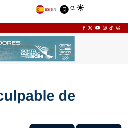
ES
|
EN
culpable de