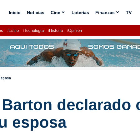
Inicio
Noticias
Cine
Loterías
Finanzas
TV
es
Estilo
Tecnología
Historia
Opinión
 esposa
 Barton declarado 
su esposa