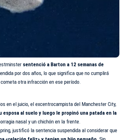
Westminster
sentenció a Barton a 12 semanas de
endida por dos años, lo que significa que no cumplirá
 cometa otra infracción en ese período.
s en el juicio, el excentrocampista del Manchester City,
u esposa al suelo y luego le propinó una patada en la
orragia nasal y un chichón en la frente.
pring, justificó la sentencia suspendida al considerar que
na «relación feliz» y tenían un hijo pequeño
. Sin