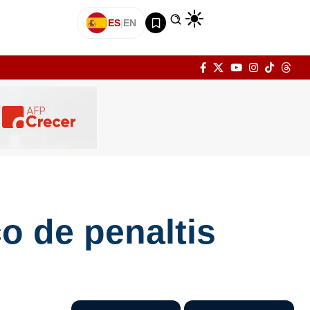
ES
|
EN
co de penaltis