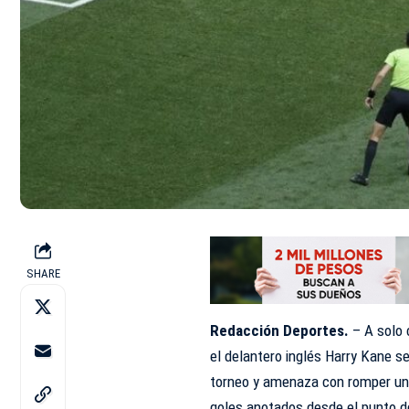
SHARE
Redacción Deportes.
– A solo c
el delantero inglés Harry Kane s
torneo y amenaza con romper uno 
goles anotados desde el punto de