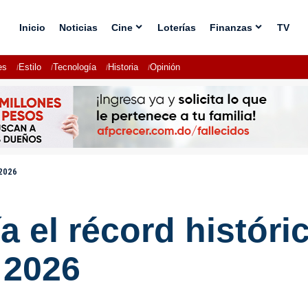
Inicio
Noticias
Cine
Loterías
Finanzas
TV
es
Estilo
Tecnología
Historia
Opinión
 2026
a el récord históri
 2026