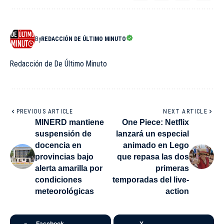
By
REDACCIÓN DE ÚLTIMO MINUTO
Redacción de De Último Minuto
PREVIOUS ARTICLE
NEXT ARTICLE
MINERD mantiene
One Piece: Netflix
suspensión de
lanzará un especial
docencia en
animado en Lego
provincias bajo
que repasa las dos
alerta amarilla por
primeras
condiciones
temporadas del live-
meteorológicas
action
Facebook
X