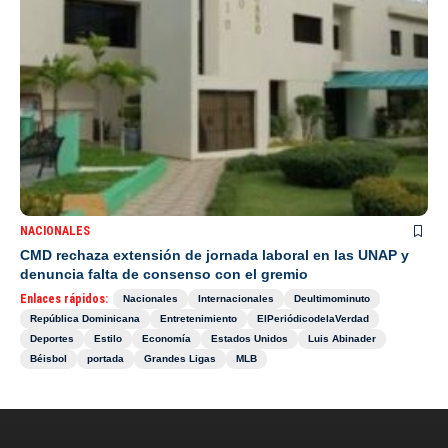
NACIONALES
CMD rechaza extensión de jornada laboral en las UNAP y
denuncia falta de consenso con el gremio
Enlaces rápidos:
Nacionales
Internacionales
Deultimominuto
República Dominicana
Entretenimiento
ElPeriódicodelaVerdad
Deportes
Estilo
Economía
Estados Unidos
Luis Abinader
Béisbol
portada
Grandes Ligas
MLB