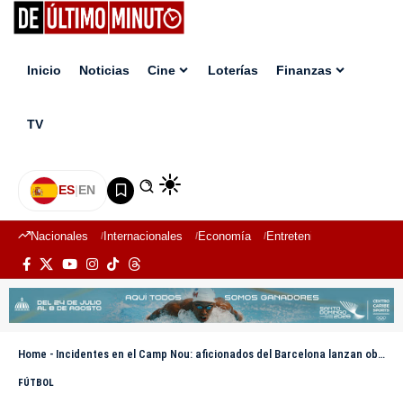
Inicio
Noticias
Cine
Loterías
Finanzas
TV
ES
|
EN
Nacionales
Internacionales
Economía
Entretenimiento
Deport
Home
-
Incidentes en el Camp Nou: aficionados del Barcelona lanzan objetos al autobús del Atlético
FÚTBOL