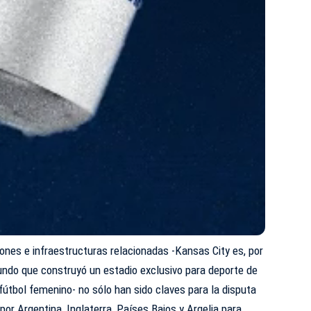
iones e infraestructuras relacionadas -Kansas City es, por
undo que construyó un estadio exclusivo para deporte de
 fútbol femenino- no sólo han sido claves para la disputa
 por Argentina, Inglaterra, Países Bajos y Argelia para