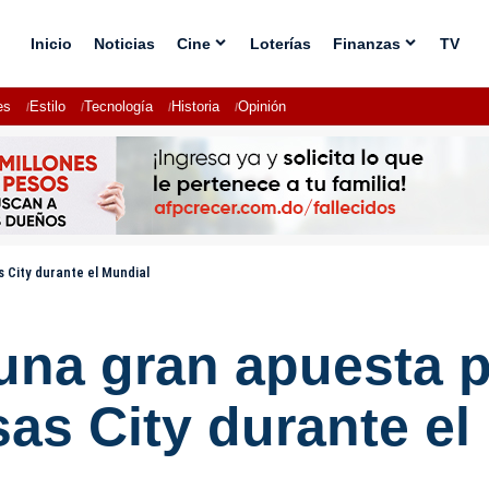
Inicio
Noticias
Cine
Loterías
Finanzas
TV
es
Estilo
Tecnología
Historia
Opinión
 City durante el Mundial
una gran apuesta po
as City durante el