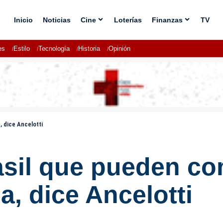
Inicio
Noticias
Cine
Loterías
Finanzas
TV
es
Estilo
Tecnología
Historia
Opinión
, dice Ancelotti
asil que pueden co
, dice Ancelotti