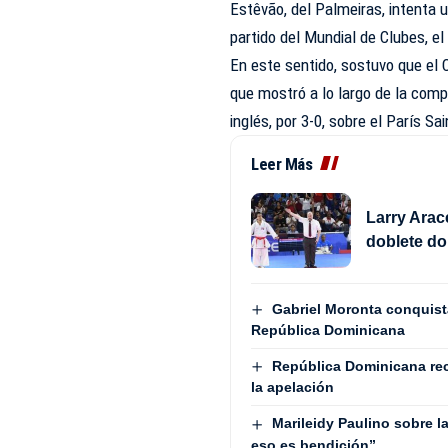
Estêvão, del Palmeiras, intenta u
partido del Mundial de Clubes, el 
En este sentido, sostuvo que el 
que mostró a lo largo de la compet
inglés, por 3-0, sobre el París S
Leer Más
Larry Arac
doblete do
Gabriel Moronta conquista
República Dominicana
República Dominicana recu
la apelación
Marileidy Paulino sobre l
eso es bendición”