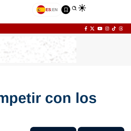
ES
|
EN
mpetir con los