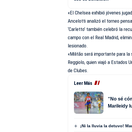
«El Chelsea exhibió jóvenes juga
Ancelotti analizó el torneo pens
‘Carletto’ también celebró la rec
campo con el Real Madrid, elimin
lesionado.
«Militão será importante para la 
Reggiolo, quien viajó a Estados Un
de Clubes.
Leer Más
“No sé cóm
Marileidy 
¡Ni la lluvia la detuvo! M