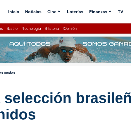
Inicio
Noticias
Cine
Loterías
Finanzas
TV
es
Estilo
Tecnología
Historia
Opinión
os Unidos
a selección brasil
nidos