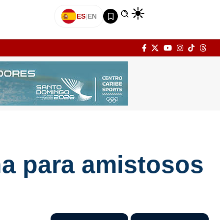
ES
|
EN
eña para amistosos