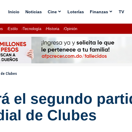
Inicio
Noticias
Cine
Loterías
Finanzas
TV
es
Estilo
Tecnología
Historia
Opinión
 de Clubes
á el segundo parti
dial de Clubes