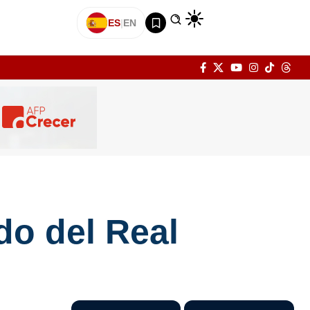
ES
|
EN
do del Real