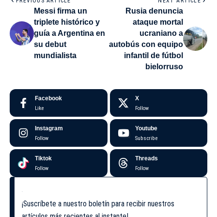
PREVIOUS ARTICLE
NEXT ARTICLE
Messi firma un
Rusia denuncia
triplete histórico y
ataque mortal
guía a Argentina en
ucraniano a
su debut
autobús con equipo
mundialista
infantil de fútbol
bielorruso
Facebook
X
Like
Follow
Instagram
Youtube
Follow
Subscribe
Tiktok
Threads
Follow
Follow
¡Suscríbete a nuestro boletín para recibir nuestros
artículos más recientes al instante!