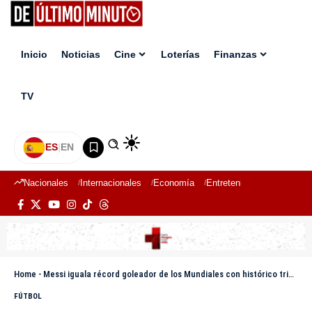
Inicio
Noticias
Cine
Loterías
Finanzas
TV
ES
|
EN
Nacionales
Internacionales
Economía
Entretenimiento
Deport
Home
-
Messi iguala récord goleador de los Mundiales con histórico triplete en triunfo argentino
FÚTBOL