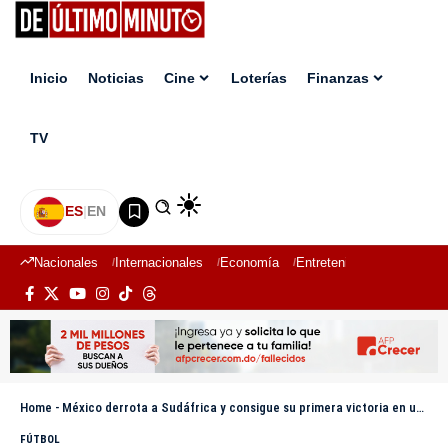
Inicio
Noticias
Cine
Loterías
Finanzas
TV
ES
|
EN
Nacionales
Internacionales
Economía
Entretenimiento
Deport
Home
-
México derrota a Sudáfrica y consigue su primera victoria en un partido inaugural de un Mundial
FÚTBOL