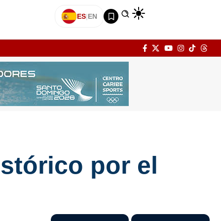
ES
|
EN
stórico por el