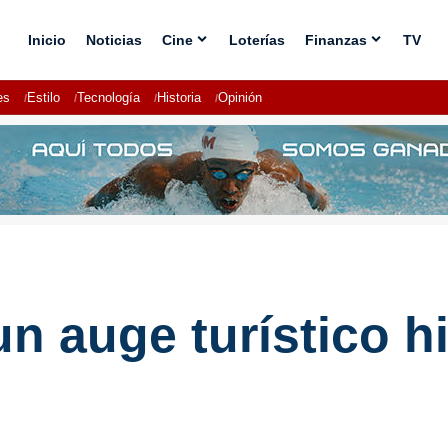
Inicio
Noticias
Cine
Loterías
Finanzas
TV
es
Estilo
Tecnología
Historia
Opinión
n auge turístico hi