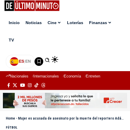
Inicio
Noticias
Cine
Loterías
Finanzas
TV
ES
|
EN
Nacionales
Internacionales
Economía
Entretenimiento
Deport
Home
-
Mujer es acusada de asesinato por la muerte del reportero Adán Manzano durante el Super Bowl
FÚTBOL