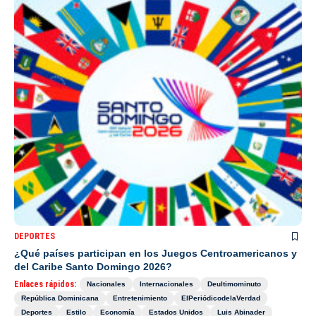
DEPORTES
¿Qué países participan en los Juegos Centroamericanos y
del Caribe Santo Domingo 2026?
Enlaces rápidos:
Nacionales
Internacionales
Deultimominuto
República Dominicana
Entretenimiento
ElPeriódicodelaVerdad
Deportes
Estilo
Economía
Estados Unidos
Luis Abinader