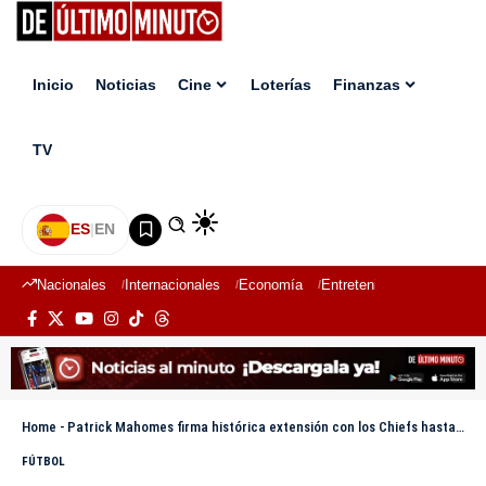
Inicio
Noticias
Cine
Loterías
Finanzas
TV
ES
|
EN
Nacionales
Internacionales
Economía
Entretenimiento
Deport
Home
-
Patrick Mahomes firma histórica extensión con los Chiefs hasta 2033 por más de US$500 millones
FÚTBOL