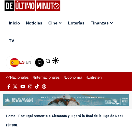
Inicio
Noticias
Cine
Loterías
Finanzas
TV
ES
|
EN
Nacionales
Internacionales
Economía
Entretenimiento
Deport
Home
-
Portugal remonta a Alemania y jugará la final de la Liga de Naciones ante España o Francia
FÚTBOL