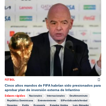
FÚTBOL
Cinco altos mandos de FIFA habrían sido presionados para
aprobar plan de inversión externa de Infantino
Enlaces rápidos:
Nacionales
Internacionales
Deultimominuto
República Dominicana
Entretenimiento
ElPeriódicodelaVerdad
Deportes
Estilo
Economía
Estados Unidos
Luis Abinader