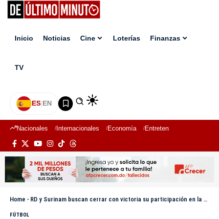
Inicio
Noticias
Cine
Loterías
Finanzas
TV
ES
|
EN
Nacionales
Internacionales
Economía
Entretenimiento
Deport
Home
-
RD y Surinam buscan cerrar con victoria su participación en la Copa Oro 2025
FÚTBOL