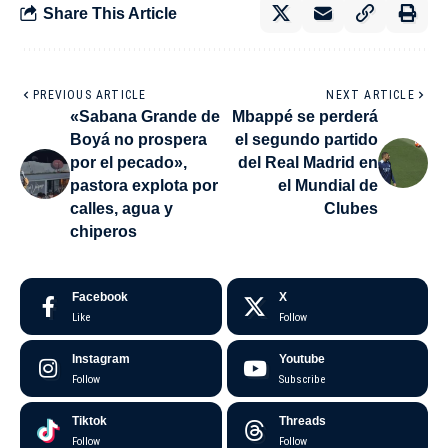
Share This Article
PREVIOUS ARTICLE
NEXT ARTICLE
«Sabana Grande de
Mbappé se perderá
Boyá no prospera
el segundo partido
por el pecado»,
del Real Madrid en
pastora explota por
el Mundial de
calles, agua y
Clubes
chiperos
Facebook
X
Like
Follow
Instagram
Youtube
Follow
Subscribe
Tiktok
Threads
Follow
Follow