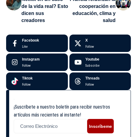
de la vida real? Esto
cooperación en
dicen sus
educación, clima y
creadores
salud
Facebook
X
Like
Follow
Instagram
Youtube
Follow
Subscribe
Tiktok
Threads
Follow
Follow
¡Suscríbete a nuestro boletín para recibir nuestros
artículos más recientes al instante!
Inscríbeme