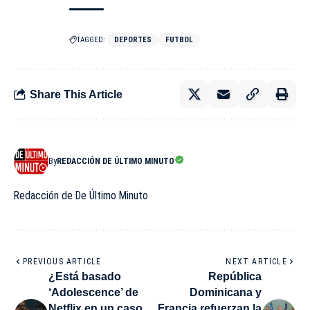
TAGGED:
DEPORTES
FUTBOL
Share This Article
By
REDACCIÓN DE ÚLTIMO MINUTO
Redacción de De Último Minuto
PREVIOUS ARTICLE
NEXT ARTICLE
¿Está basado
República
‘Adolescence’ de
Dominicana y
Netflix en un caso
Francia refuerzan la