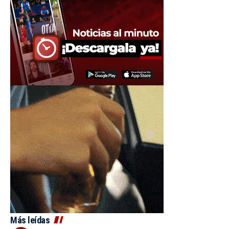
Más leídas