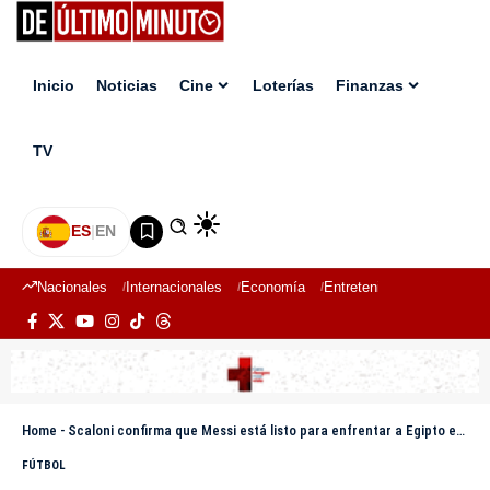
Inicio
Noticias
Cine
Loterías
Finanzas
TV
ES
|
EN
Nacionales
Internacionales
Economía
Entretenimiento
Deport
Home
-
Scaloni confirma que Messi está listo para enfrentar a Egipto en los octavos del Mundial
FÚTBOL