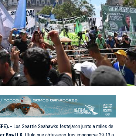
EFE).–
Los Seattle Seahawks festejaron junto a miles de
er Bowl LX
, título que obtuvieron tras imponerse 29-13 a