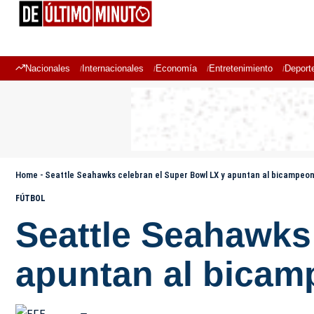
Nacionales
Internacionales
Economía
Entretenimiento
Deport
Home
-
Seattle Seahawks celebran el Super Bowl LX y apuntan al bicampeo
FÚTBOL
Seattle Seahawks
apuntan al bicam