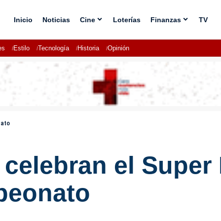
Inicio
Noticias
Cine
Loterías
Finanzas
TV
es
Estilo
Tecnología
Historia
Opinión
nato
 celebran el Super
peonato