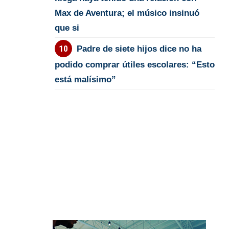
Max de Aventura; el músico insinuó
que si
Padre de siete hijos dice no ha
podido comprar útiles escolares: “Esto
está malísimo”