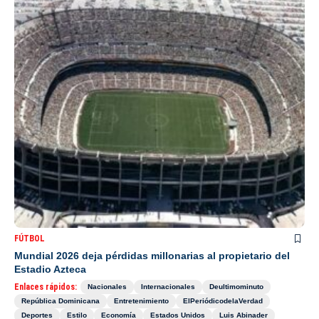
FÚTBOL
Mundial 2026 deja pérdidas millonarias al propietario del
Estadio Azteca
Enlaces rápidos:
Nacionales
Internacionales
Deultimominuto
República Dominicana
Entretenimiento
ElPeriódicodelaVerdad
Deportes
Estilo
Economía
Estados Unidos
Luis Abinader