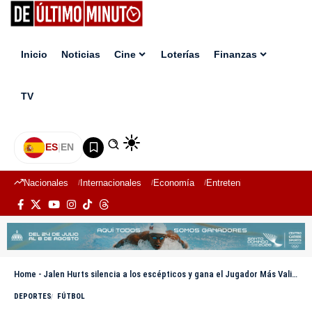
Inicio
Noticias
Cine
Loterías
Finanzas
TV
ES
|
EN
Nacionales
Internacionales
Economía
Entretenimiento
Deport
Home
-
Jalen Hurts silencia a los escépticos y gana el Jugador Más Valioso del Super Bowl
DEPORTES
FÚTBOL