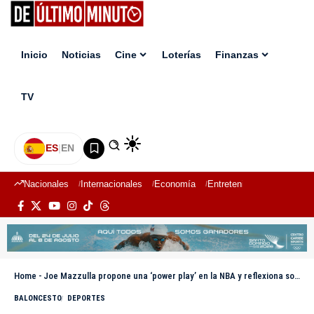
Inicio
Noticias
Cine
Loterías
Finanzas
TV
ES
|
EN
Nacionales
Internacionales
Economía
Entretenimiento
Deport
Home
-
Joe Mazzulla propone una ‘power play’ en la NBA y reflexiona sobre el entretenimiento en el baloncesto
BALONCESTO
DEPORTES