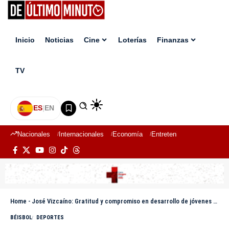
Inicio
Noticias
Cine
Loterías
Finanzas
TV
ES
|
EN
Nacionales
Internacionales
Economía
Entretenimiento
Deport
Home
-
José Vizcaíno: Gratitud y compromiso en desarrollo de jóvenes talentos con el Escogido
BÉISBOL
DEPORTES