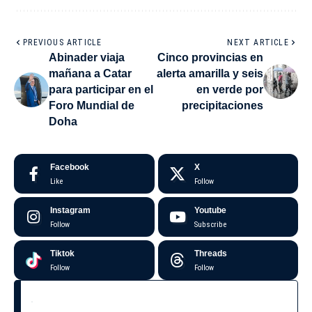
PREVIOUS ARTICLE
NEXT ARTICLE
Abinader viaja
Cinco provincias en
mañana a Catar
alerta amarilla y seis
para participar en el
en verde por
Foro Mundial de
precipitaciones
Doha
Facebook
X
Like
Follow
Instagram
Youtube
Follow
Subscribe
Tiktok
Threads
Follow
Follow