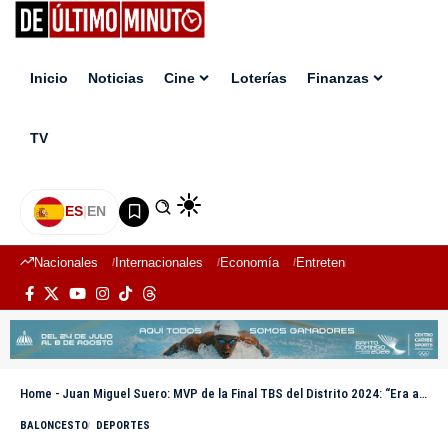
Inicio
Noticias
Cine
Loterías
Finanzas
TV
ES
|
EN
Nacionales
Internacionales
Economía
Entretenimiento
Deport
Home
-
Juan Miguel Suero: MVP de la Final TBS del Distrito 2024: “Era algo que anhelábamos”
BALONCESTO
DEPORTES