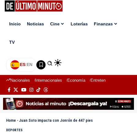
Inicio
Noticias
Cine
Loterías
Finanzas
TV
ES
|
EN
Nacionales
Internacionales
Economía
Entretenimiento
Deport
Home
-
Juan Soto impacta con Jonrón de 447 pies
DEPORTES