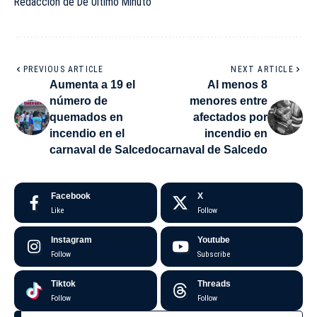
Redacción de De Último Minuto
PREVIOUS ARTICLE
NEXT ARTICLE
Aumenta a 19 el
Al menos 8
número de
menores entre
quemados en
afectados por
incendio en el
incendio en
carnaval de Salcedo
carnaval de Salcedo
Facebook
X
Like
Follow
Instagram
Youtube
Follow
Subscribe
Tiktok
Threads
Follow
Follow