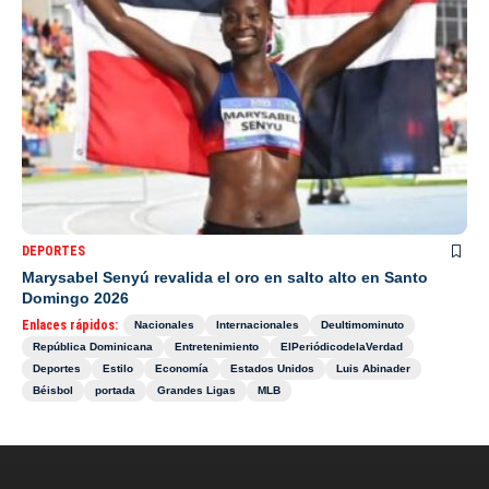
DEPORTES
Marysabel Senyú revalida el oro en salto alto en Santo
Domingo 2026
Enlaces rápidos:
Nacionales
Internacionales
Deultimominuto
República Dominicana
Entretenimiento
ElPeriódicodelaVerdad
Deportes
Estilo
Economía
Estados Unidos
Luis Abinader
Béisbol
portada
Grandes Ligas
MLB