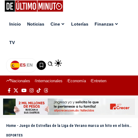
Inicio
Noticias
Cine
Loterías
Finanzas
TV
ES
|
EN
Nacionales
Internacionales
Economía
Entretenimiento
Deport
Home
-
Juego de Estrellas de la Liga de Verano marca un hito en el béisbol dominicano
DEPORTES