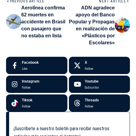
PREVIOUS ARTICLE
NEXT ARTICLE
Aerolínea confirma
ADN agradece
62 muertes en
apoyo del Banco
accidente en Brasil
Popular y Propagas
con pasajero que
en realización de
no estaba en lista
«Plásticos por
Escolares»
Facebook
X
Like
Follow
Instagram
Youtube
Follow
Subscribe
Tiktok
Threads
Follow
Follow
¡Suscríbete a nuestro boletín para recibir nuestros