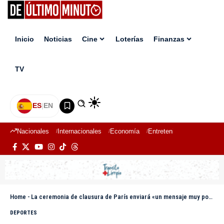
Inicio
Noticias
Cine
Loterías
Finanzas
TV
ES
|
EN
Nacionales
Internacionales
Economía
Entretenimiento
Deport
Home
-
La ceremonia de clausura de París enviará «un mensaje muy positivo a todo el mundo»
DEPORTES