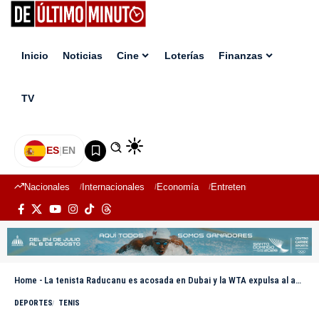
Inicio
Noticias
Cine
Loterías
Finanzas
TV
ES
|
EN
Nacionales
Internacionales
Economía
Entretenimiento
Deport
Home
-
La tenista Raducanu es acosada en Dubai y la WTA expulsa al aficionado de todos sus torneos
DEPORTES
TENIS