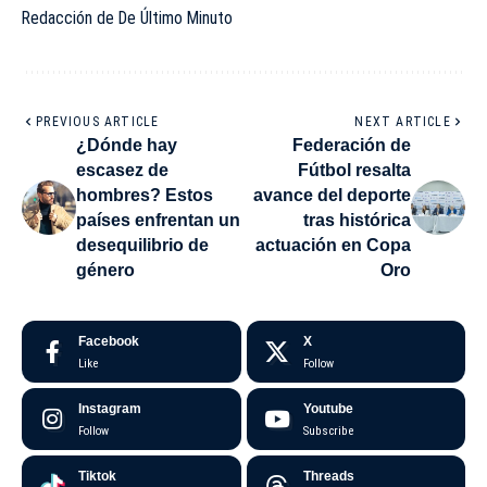
Redacción de De Último Minuto
PREVIOUS ARTICLE
NEXT ARTICLE
¿Dónde hay
Federación de
escasez de
Fútbol resalta
hombres? Estos
avance del deporte
países enfrentan un
tras histórica
desequilibrio de
actuación en Copa
género
Oro
Facebook
X
Like
Follow
Instagram
Youtube
Follow
Subscribe
Tiktok
Threads