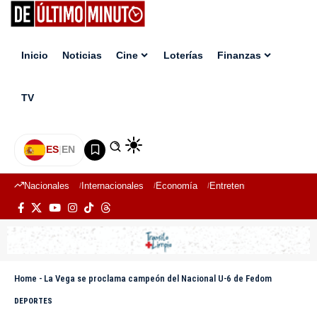
Inicio
Noticias
Cine
Loterías
Finanzas
TV
ES
|
EN
Nacionales
Internacionales
Economía
Entretenimiento
Deport
Home
-
La Vega se proclama campeón del Nacional U-6 de Fedom
DEPORTES