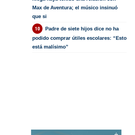
Max de Aventura; el músico insinuó
que si
Padre de siete hijos dice no ha
podido comprar útiles escolares: “Esto
está malísimo”