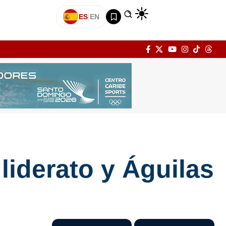
ES
|
EN
liderato y Águilas