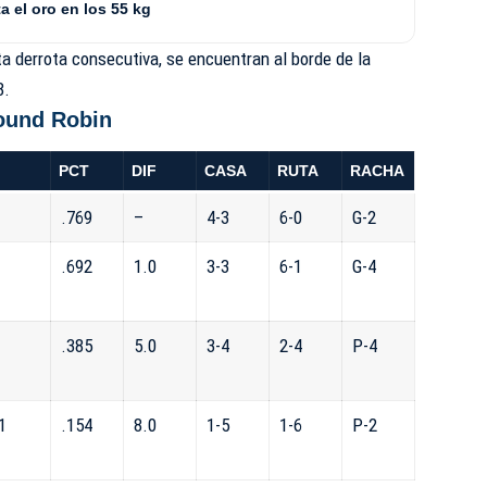
a el oro en los 55 kg
rta derrota consecutiva, se encuentran al borde de la
8.
ound Robin
PCT
DIF
CASA
RUTA
RACHA
.769
–
4-3
6-0
G-2
.692
1.0
3-3
6-1
G-4
.385
5.0
3-4
2-4
P-4
1
.154
8.0
1-5
1-6
P-2