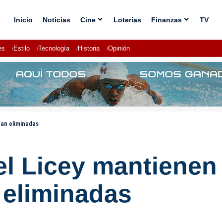
Inicio
Noticias
Cine
Loterías
Finanzas
TV
es
Estilo
Tecnología
Historia
Opinión
dan eliminadas
l Licey mantienen 
eliminadas