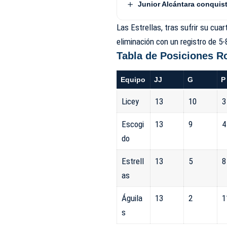
Junior Alcántara conquist
Las Estrellas, tras sufrir su cua
eliminación con un registro de 5-
Tabla de Posiciones R
Equipo
JJ
G
P
Licey
13
10
3
Escogi
13
9
4
do
Estrell
13
5
8
as
Águila
13
2
1
s