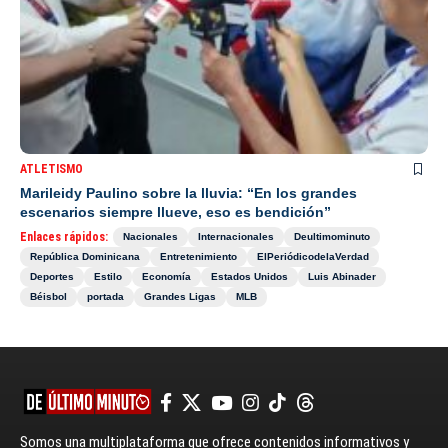
ATLETISMO
Marileidy Paulino sobre la lluvia: “En los grandes
escenarios siempre llueve, eso es bendición”
Enlaces rápidos:
Nacionales
Internacionales
Deultimominuto
República Dominicana
Entretenimiento
ElPeriódicodelaVerdad
Deportes
Estilo
Economía
Estados Unidos
Luis Abinader
Béisbol
portada
Grandes Ligas
MLB
Somos una multiplataforma que ofrece contenidos informativos y