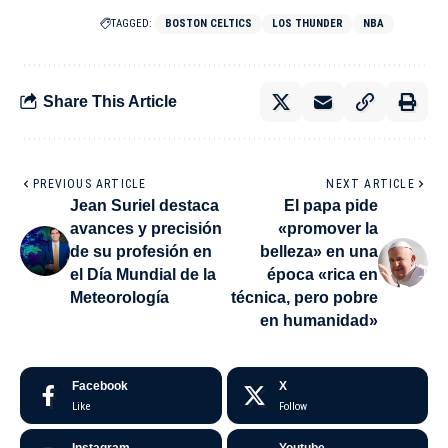
TAGGED:
BOSTON CELTICS
LOS THUNDER
NBA
Share This Article
PREVIOUS ARTICLE
NEXT ARTICLE
Jean Suriel destaca
El papa pide
avances y precisión
«promover la
de su profesión en
belleza» en una
el Día Mundial de la
época «rica en
Meteorología
técnica, pero pobre
en humanidad»
Facebook
X
Like
Follow
Instagram
Youtube