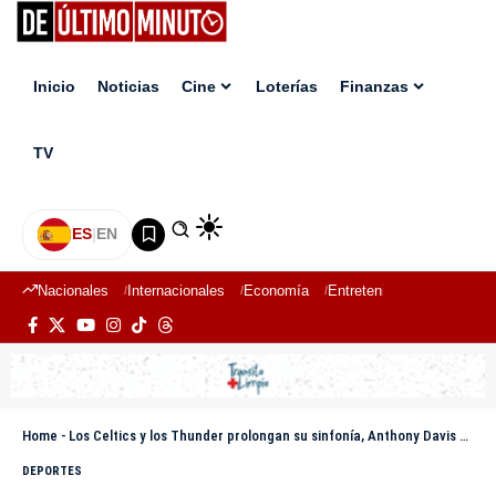
Inicio
Noticias
Cine
Loterías
Finanzas
TV
ES
|
EN
Nacionales
Internacionales
Economía
Entretenimiento
Deport
Home
-
Los Celtics y los Thunder prolongan su sinfonía, Anthony Davis sostiene a los Lakers
DEPORTES