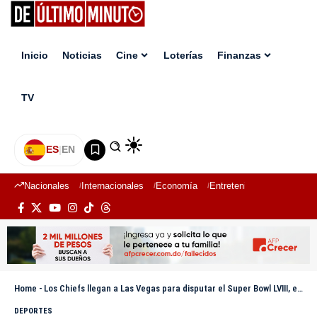
Inicio
Noticias
Cine
Loterías
Finanzas
TV
ES
|
EN
Nacionales
Internacionales
Economía
Entretenimiento
Deport
Home
-
Los Chiefs llegan a Las Vegas para disputar el Super Bowl LVIII, encabezados por Mahomes
DEPORTES