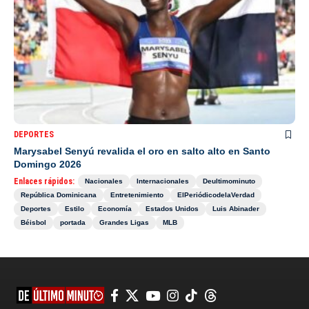
DEPORTES
Marysabel Senyú revalida el oro en salto alto en Santo
Domingo 2026
Enlaces rápidos:
Nacionales
Internacionales
Deultimominuto
República Dominicana
Entretenimiento
ElPeriódicodelaVerdad
Deportes
Estilo
Economía
Estados Unidos
Luis Abinader
Béisbol
portada
Grandes Ligas
MLB