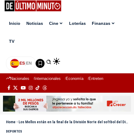
Inicio
Noticias
Cine
Loterías
Finanzas
TV
ES
|
EN
Nacionales
Internacionales
Economía
Entretenimiento
Deport
Home
-
Los Mellos están en la final de la División Norte del softbol del Distrito Nacional
DEPORTES