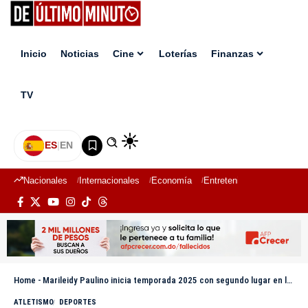
Inicio
Noticias
Cine
Loterías
Finanzas
TV
ES
|
EN
Nacionales
Internacionales
Economía
Entretenimiento
Deport
Home
-
Marileidy Paulino inicia temporada 2025 con segundo lugar en los 200 metros del Grand Slam Track
ATLETISMO
DEPORTES