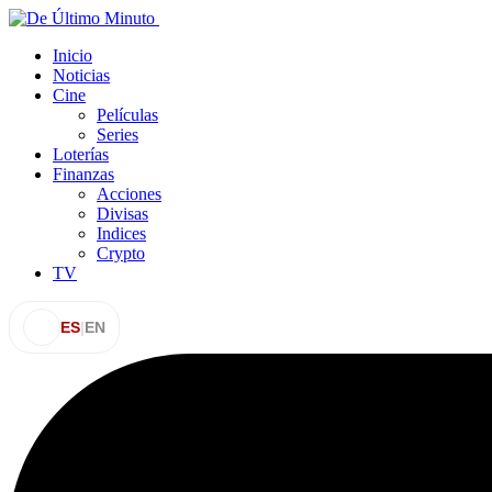
Inicio
Noticias
Cine
Películas
Series
Loterías
Finanzas
Acciones
Divisas
Indices
Crypto
TV
ES
|
EN