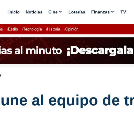
Inicio
Noticias
Cine
Loterías
Finanzas
TV
es
Estilo
Tecnología
Historia
Opinión
y
une al equipo de t