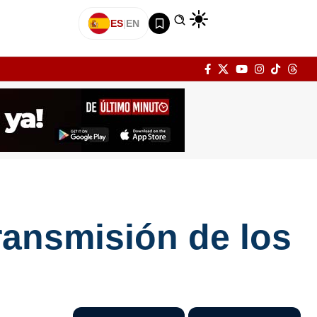
ES
|
EN
ransmisión de los